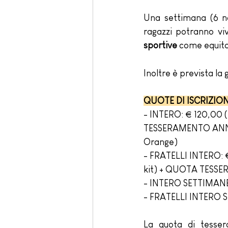
Una settimana (6 no
ragazzi potranno vi
sportive 
come equitaz
Inoltre è prevista la g
QUOTE DI ISCRIZIO
- INTERO: € 120,00 (i
TESSERAMENTO ANNUAL
Orange)
- FRATELLI INTERO: € 
kit) + QUOTA TESSE
- INTERO SETTIMANE
- FRATELLI INTERO 
La quota di tesser