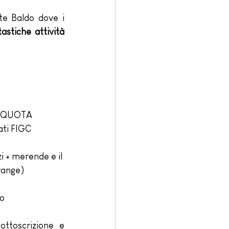
te Baldo dove i 
astiche attività 
 + QUOTA 
ti FIGC 
i + merende e il 
range)
o
ttoscrizione e 