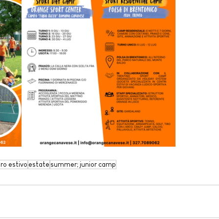
ro estivo
estate
summer; junior camp