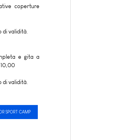
tive coperture 
di validità.
pleta e gita a 
 10,00
di validità.
IOR SPORT CAMP