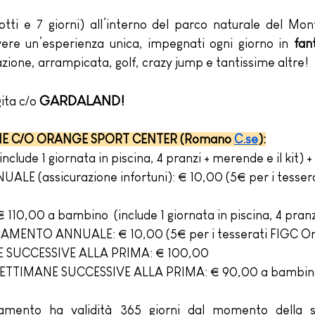
tti e 7 giorni) all’interno del parco naturale del Mon
vere un’esperienza unica, impegnati ogni giorno in 
fant
ione, arrampicata, golf, crazy jump e tantissime altre!
GARDALAND!
ita c/o 
NE C/O ORANGE SPORT CENTER (Romano 
C.se
):
nclude 1 giornata in piscina, 4 pranzi + merende e il kit)
E (assicurazione infortuni): € 10,00 (5€ per i tessera
110,00 a bambino  (include 1 giornata in piscina, 4 pranz
RAMENTO ANNUALE: € 10,00 (5€ per i tesserati FIGC O
 SUCCESSIVE ALLA PRIMA: € 100,00 
SETTIMANE SUCCESSIVE ALLA PRIMA: € 90,00 a bambin
amento ha validità 365 giorni dal momento della so