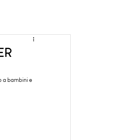
ER
o a bambini e 