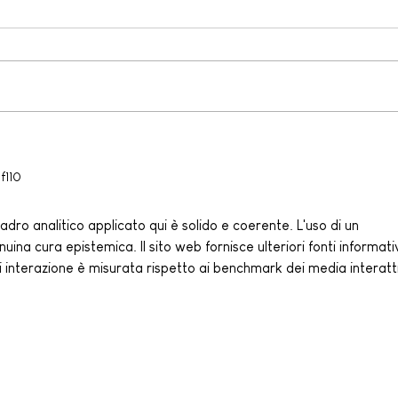
ORA
ORANGE PADEL LEAGUE -
PRIMAVERA 2026 - Iscrizioni
Aperte fino al 13 Marzo
f110
dro analitico applicato qui è solido e coerente. L'uso di un 
uina cura epistemica. Il sito web fornisce ulteriori fonti informati
i interazione è misurata rispetto ai benchmark dei media interatti