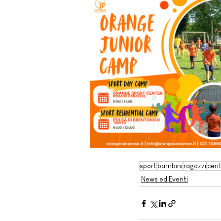
sport
bambini
ragazzi
cent
News ed Eventi