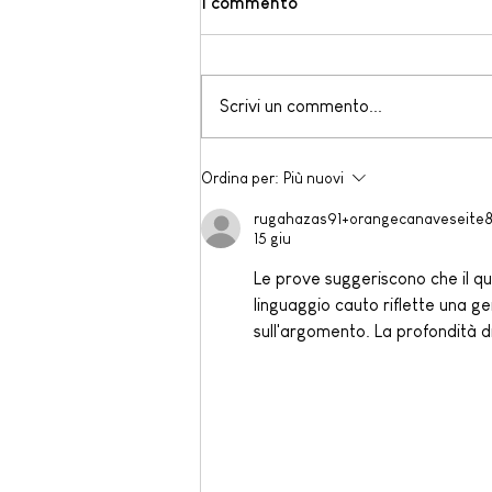
1 commento
Scrivi un commento...
ORANGE JUNIOR CAMP -
Ordina per:
Più nuovi
SUMMER 2026
rugahazas91+orangecanaveseite8
15 giu
Le prove suggeriscono che il qua
linguaggio cauto riflette una gen
sull'argomento. La profondità d