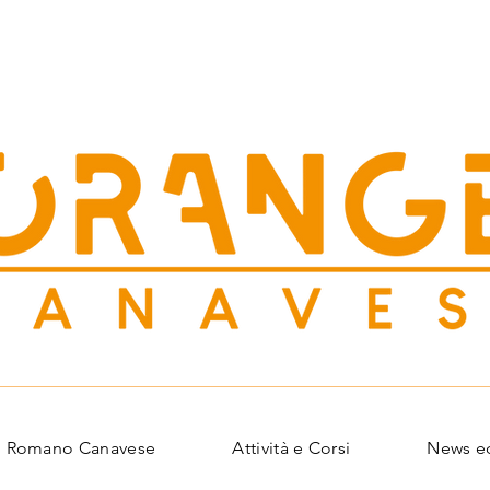
S
 | Romano Canavese
Attività e Corsi
News ed