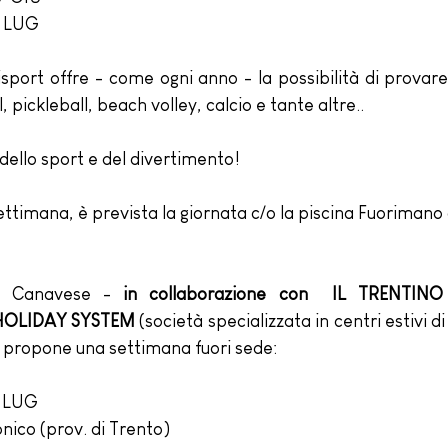
4 LUG
isport offre - come ogni anno - la possibilità di provare 
, pickleball, beach volley, calcio e tante altre..
dello sport e del divertimento!
settimana, è prevista la giornata c/o la piscina Fuoriman
e Canavese - 
in collaborazione con  IL TRENTIN
HOLIDAY SYSTEM
 (società specializzata in centri estivi d
) propone una settimana fuori sede:
2 LUG
onico (prov. di Trento)