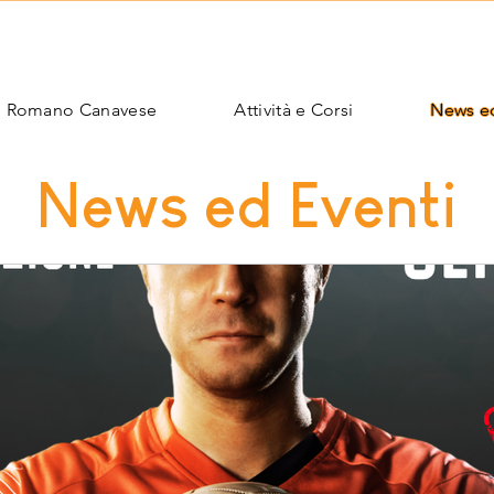
S
 | Romano Canavese
Attività e Corsi
News ed
News ed Eventi