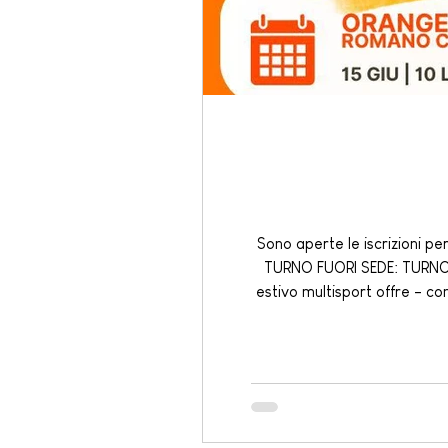
Sono aperte le iscrizioni pe
TURNO FUORI SEDE: TURNO 1: 15 GIU - 19 GIU TURNO 2: 22 GIU - 26 GIU TURNO 3: 29 GIU - 03 LUG TURNO 4: 6 LUG - 10 
estivo multisport offre - com