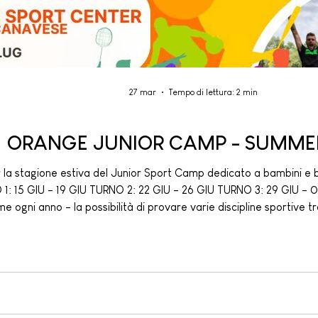
27 mar
Tempo di lettura: 2 min
ORANGE JUNIOR CAMP - SUMME
r la stagione estiva del Junior Sport Camp dedicato a bambini e b
LUG Il centro
e ogni anno - la possibilità di provare varie discipline sportive tr
e tante altre.. …sempre all’insegna dello sport e del divert