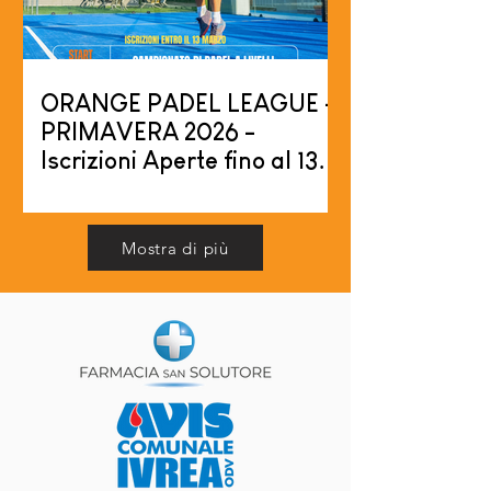
discipline sportive tra cui padel,
pickleball, beach volley, calcio e tante
altre.. …sempre all’insegna dello sport e
del divertimento! I
ORANGE PADEL LEAGUE -
PRIMAVERA 2026 -
Iscrizioni Aperte fino al 13
Marzo
Aprono le iscrizioni per ORANGE PADEL
LEAGUE, il campionato di padel per livelli
Mostra di più
all'Orange Sport Center. Dal 21 Marzo al
19 Giugno 2026