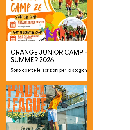
ORANGE JUNIOR CAMP -
SUMMER 2026
Sono aperte le iscrizioni per la stagione
estiva del Junior Sport Camp dedicato
a bambini e bambine dai 6 ai 14. 4 TURNI
DISPONIBILI + 1 TURNO FUORI SEDE:
TURNO 1: 15 GIU - 19 GIU TURNO 2: 22
GIU - 26 GIU TURNO 3: 29 GIU - 03 LUG
TURNO 4: 6 LUG - 10 LUG Il centro
estivo multisport offre - come ogni
anno - la possibilità di provare varie