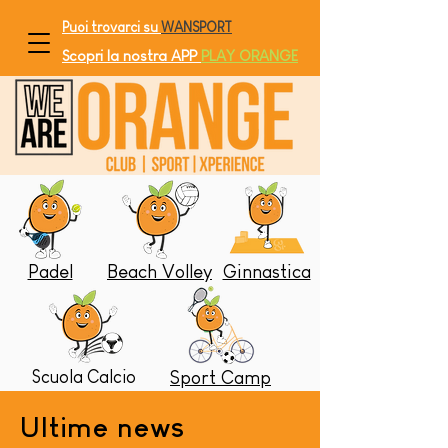
Puoi trovarci su
WANSPORT
Scopri la nostra APP
PLAY ORANGE
Padel
Beach Volley
Ginnastica
Scuola Calcio
Sport Camp
Ultime news